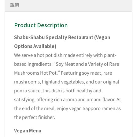
説明
Product Description
Shabu-Shabu Specialty Restaurant (Vegan
Options Available)
We serve a hot pot dish made entirely with plant-
based ingredients: “Soy Meat and a Variety of Rare
Mushrooms Hot Pot.” Featuring soy meat, rare
mushrooms, highland vegetables, and our original
ponzu sauce, this dish is both healthy and
satisfying, offering rich aroma and umami flavor. At
the end of the meal, enjoy vegan Sapporo ramen as
the perfect finisher.
Vegan Menu