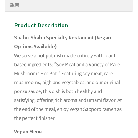
説明
Product Description
Shabu-Shabu Specialty Restaurant (Vegan
Options Available)
We serve a hot pot dish made entirely with plant-
based ingredients: “Soy Meat and a Variety of Rare
Mushrooms Hot Pot.” Featuring soy meat, rare
mushrooms, highland vegetables, and our original
ponzu sauce, this dish is both healthy and
satisfying, offering rich aroma and umami flavor. At
the end of the meal, enjoy vegan Sapporo ramen as
the perfect finisher.
Vegan Menu