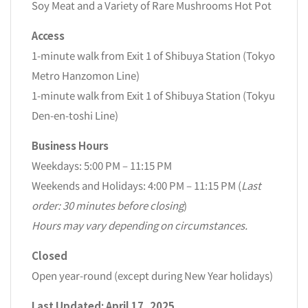
Soy Meat and a Variety of Rare Mushrooms Hot Pot
Access
1-minute walk from Exit 1 of Shibuya Station (Tokyo
Metro Hanzomon Line)
1-minute walk from Exit 1 of Shibuya Station (Tokyu
Den-en-toshi Line)
Business Hours
Weekdays: 5:00 PM – 11:15 PM
Weekends and Holidays: 4:00 PM – 11:15 PM (
Last
order: 30 minutes before closing
)
Hours may vary depending on circumstances.
Closed
Open year-round (except during New Year holidays)
Last Updated: April 17, 2025