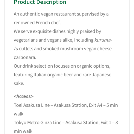
Product Description
An authentic vegan restaurant supervised by a
renowned French chef.
We serve exquisite dishes highly praised by
vegetarians and vegans alike, including
kuruma-
fu
cutlets and smoked mushroom vegan cheese
carbonara.
Our drink selection focuses on organic options,
featuring Italian organic beer and rare Japanese
sake.
<Access>
Toei Asakusa Line – Asakusa Station, Exit A4 – 5 min
walk
Tokyo Metro Ginza Line – Asakusa Station, Exit 1 – 8
min walk