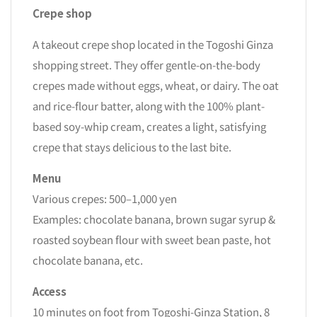
Crepe shop
A takeout crepe shop located in the Togoshi Ginza
shopping street. They offer gentle-on-the-body
crepes made without eggs, wheat, or dairy. The oat
and rice-flour batter, along with the 100% plant-
based soy-whip cream, creates a light, satisfying
crepe that stays delicious to the last bite.
Menu
Various crepes: 500–1,000 yen
Examples: chocolate banana, brown sugar syrup &
roasted soybean flour with sweet bean paste, hot
chocolate banana, etc.
Access
10 minutes on foot from Togoshi-Ginza Station, 8