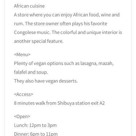
African cuisine
A store where you can enjoy African food, wine and
rum. The store owner often plays his favorite
Congolese music. The colorful and unique interior is
another special feature.
<Menu>
Plenty of vegan options such as lasagna, mazah,
falafel and soup.
They also have vegan desserts.
<Access>
8 minutes walk from Shibuya station exit A2
<Open>
Lunch: 12pm to 3pm
Dinner: 6pm to 11pm