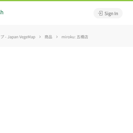
sh
Sign In
 Japan VegeMap
商品
miroku: 五橋店