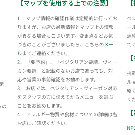
【マップを使用する上での注意】
【
1． マップ情報の確認作業は定期的に行ってお
ベ
りますが、お店の最新情報とマップ上の情報
ール
が異なる場合もございます。変更点などお気
連
づきのことがございましたら、こちらの
メー
て
ル
までご連絡ください。
【
2． 「要予約」、「ベジタリアン要請、ヴィー
ガン要請」と記載のないお店であっても、対
掲
応や営業の事前確認をお勧めします。
ル 
ま
3． お店では、ベジタリアン・ヴィーガン対応
絡
をスタッフの方に伝えてからメニューを選ぶ
く
ことをお勧めします。
らの
【
4． アレルギー物質や食材についての詳細は各
お店にご確認ください。
N