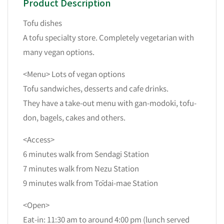
Product Description
Tofu dishes
A tofu specialty store. Completely vegetarian with
many vegan options.
<Menu> Lots of vegan options
Tofu sandwiches, desserts and cafe drinks.
They have a take-out menu with gan-modoki, tofu-
don, bagels, cakes and others.
<Access>
6 minutes walk from Sendagi Station
7 minutes walk from Nezu Station
9 minutes walk from Tōdai-mae Station
<Open>
Eat-in: 11:30 am to around 4:00 pm (lunch served