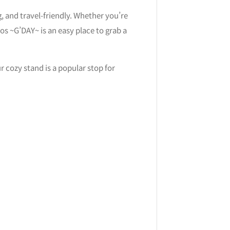
g, and travel-friendly. Whether you’re
os ~G’DAY~ is an easy place to grab a
 cozy stand is a popular stop for