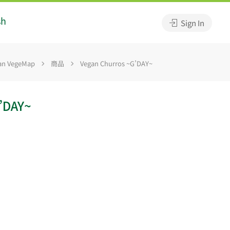
sh
Sign In
 VegeMap
商品
Vegan Churros ~G’DAY~
’DAY~