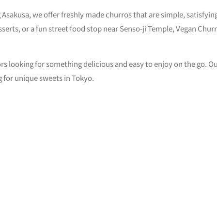
 Asakusa, we offer freshly made churros that are simple, satisfyin
sserts, or a fun street food stop near Senso-ji Temple, Vegan Churr
 looking for something delicious and easy to enjoy on the go. Our
g for unique sweets in Tokyo.