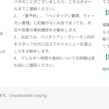
づきのことがございましたら、こちらの
メー
て
ル
までご連絡ください。
【
2． 「要予約」、「ベジタリアン要請、ヴィー
ガン要請」と記載のないお店であっても、対
掲
応や営業の事前確認をお勧めします。
ル 
ま
3． お店では、ベジタリアン・ヴィーガン対応
絡
をスタッフの方に伝えてからメニューを選ぶ
く
ことをお勧めします。
らの
【
4． アレルギー物質や食材についての詳細は各
お店にご確認ください。
N
uthorized copying