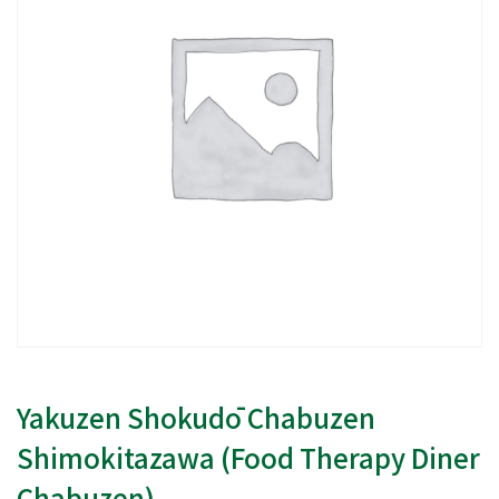
Yakuzen Shokudō Chabuzen
Shimokitazawa (Food Therapy Diner
Chabuzen)