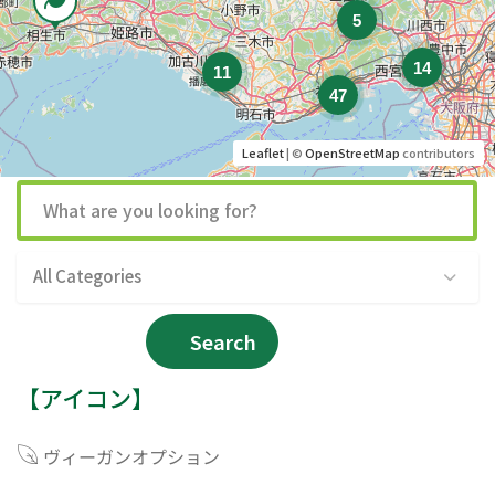
5
14
11
47
Leaflet
| ©
OpenStreetMap
contributors
All Categories
Search
【アイコン】
ヴィーガンオプション