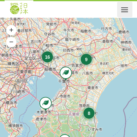
16
9
8