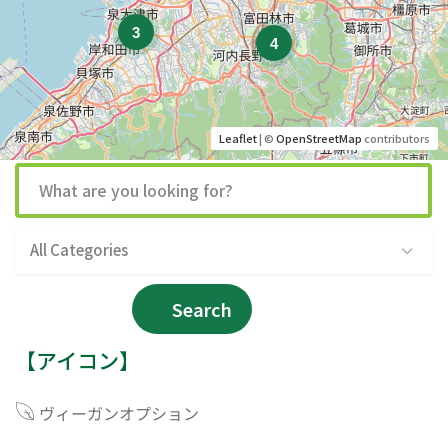
3
4
Leaflet
| ©
OpenStreetMap
contributors
All Categories
Search
【アイコン】
ヴィーガンオプション