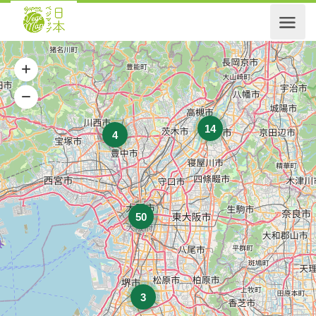
14
4
50
3