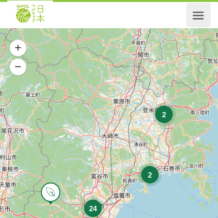
2
2
24