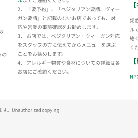
ル
までご連絡ください。
【
2． 「要予約」、「ベジタリアン要請、ヴィー
ガン要請」と記載のないお店であっても、対
掲
応や営業の事前確認をお勧めします。
ル 
ま
3． お店では、ベジタリアン・ヴィーガン対応
絡
をスタッフの方に伝えてからメニューを選ぶ
く
ことをお勧めします。
らの
【
4． アレルギー物質や食材についての詳細は各
お店にご確認ください。
N
uthorized copying