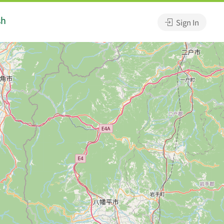
sh
Sign In