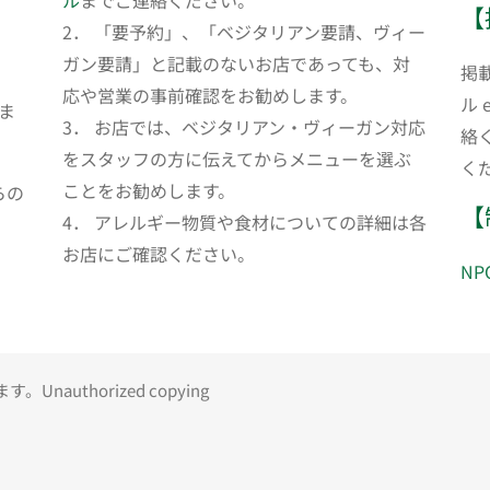
ル
までご連絡ください。
【
2． 「要予約」、「ベジタリアン要請、ヴィー
ガン要請」と記載のないお店であっても、対
掲
応や営業の事前確認をお勧めします。
ル 
ま
3． お店では、ベジタリアン・ヴィーガン対応
絡
をスタッフの方に伝えてからメニューを選ぶ
く
ことをお勧めします。
らの
【
4． アレルギー物質や食材についての詳細は各
お店にご確認ください。
N
uthorized copying