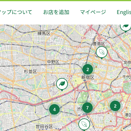
マップについて
お店を追加
マイページ
Engli
2
2
7
4