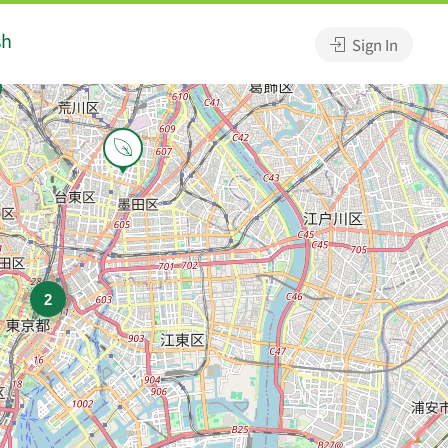
sh
Sign In
2