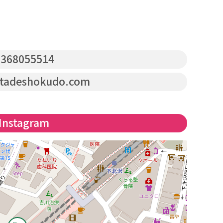
368055514
tadeshokudo.com
Instagram