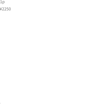
1p
2250
分