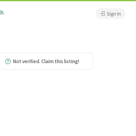
sh
Sign In
Not verified. Claim this listing!