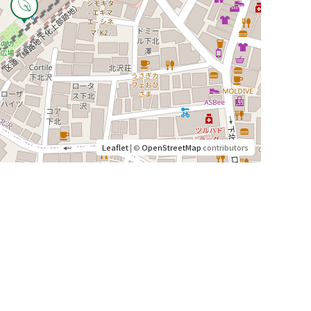
Leaflet
| ©
OpenStreetMap
contributors