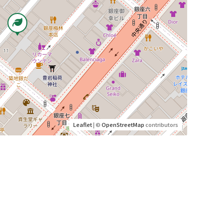
Leaflet
| ©
OpenStreetMap
contributors