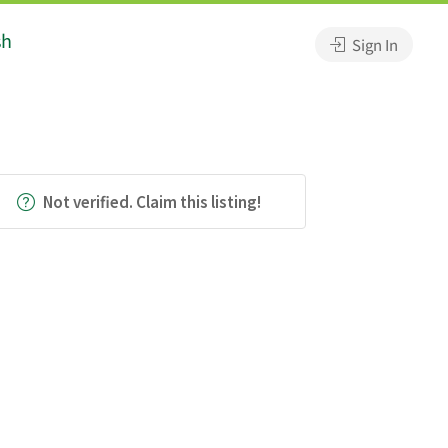
sh
Sign In
Not verified. Claim this listing!