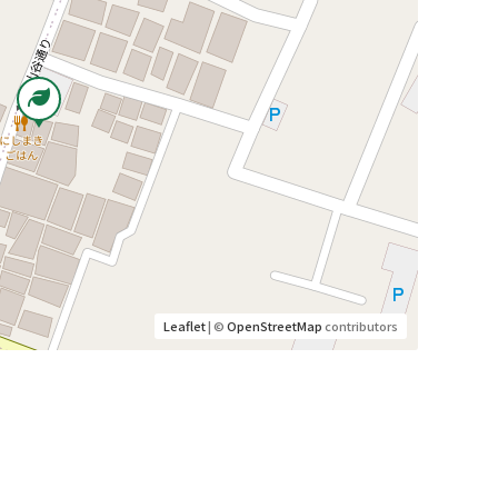
Leaflet
| ©
OpenStreetMap
contributors