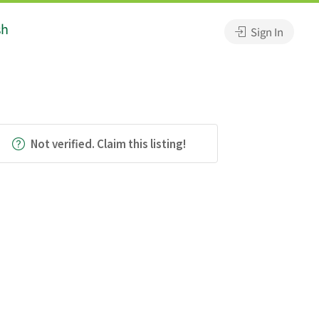
sh
Sign In
Not verified. Claim this listing!