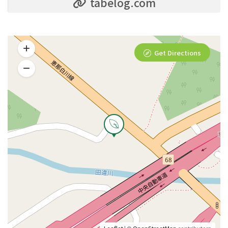
tabelog.com
Get Directions
Leaflet
| ©
OpenStreetMap
contributors