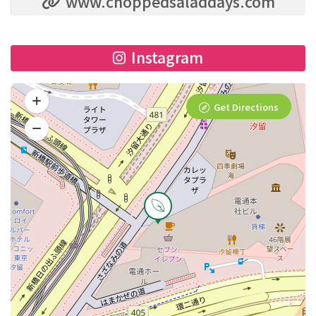
www.choppedsaladdays.com
Instagram
Get Directions