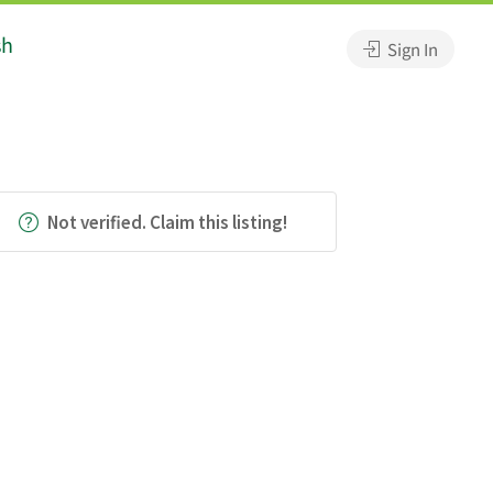
sh
Sign In
Not verified. Claim this listing!