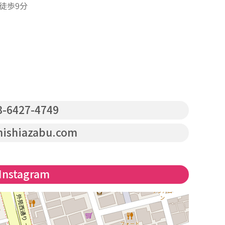
徒歩9分
-6427-4749
nishiazabu.com
Instagram