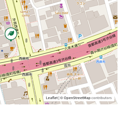
Leaflet
| ©
OpenStreetMap
contributors