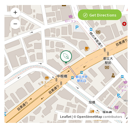
Get Directions
Leaflet
| ©
OpenStreetMap
contributors