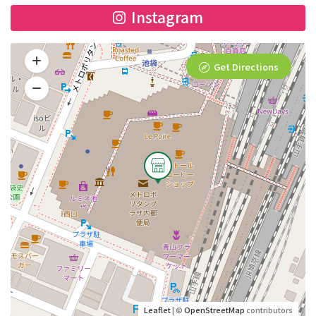
Instagram
Get Directions
Leaflet
| ©
OpenStreetMap
contributors