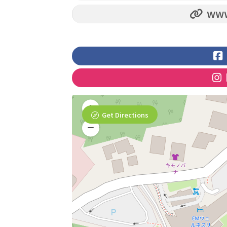
www.
Get Directions