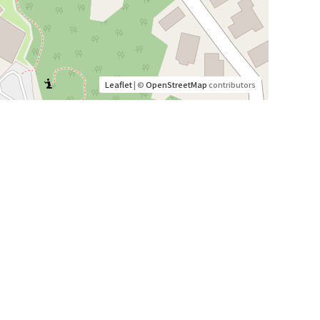
Leaflet
| ©
OpenStreetMap
contributors