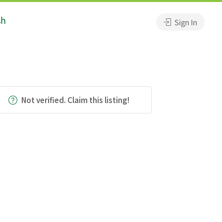
sh
Sign In
Not verified. Claim this listing!