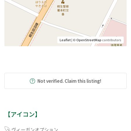
Leaflet
| ©
OpenStreetMap
contributors
Not verified. Claim this listing!
【アイコン】
ヴィーガンオプション