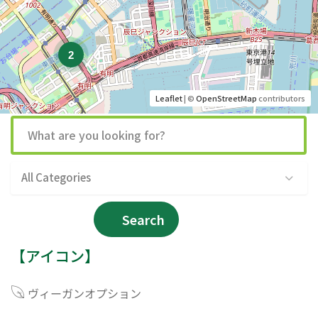
2
Leaflet
| ©
OpenStreetMap
contributors
All Categories
Search
【アイコン】
ヴィーガンオプション